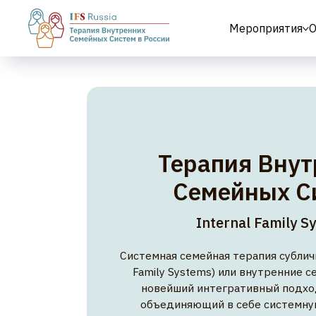
Мероприятия
О
Терапия Внутре
Семейных Сист
Internal Family System
Системная семейная терапия субличностей (
Family Systems) или внутренние семейн
новейший интегративный подход в пси
объединяющий в себе системную логик
множественности личности, работу с
и привязанностью, а также работу с
Создан в 80-е годы XX-го века Ричардом 