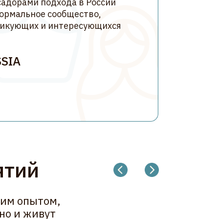
м,
т
Мария Зеленская
Елизавета Григо