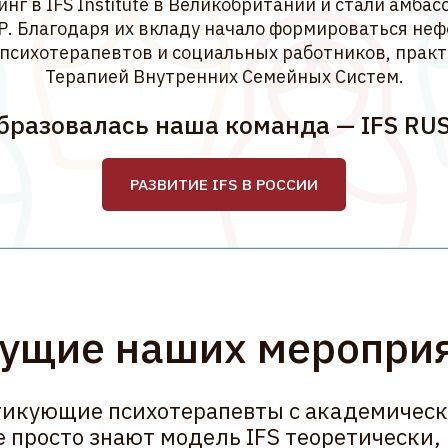
ие наших мероприятий
ющие психотерапевты с академическим опыто
сто знают модель IFS теоретически, но и живу
одходом в своей работе каждый день.
 Младова
Марина Травкова