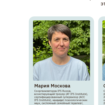
Соорганизаторка IFS Russia,
Соорганиза
ассистирующий тренер (AT IFS Institute),
(Level 3 IF
сертифицированный супервизор (ACC
2017 года,
IFS Institute), кандидат психологических
официально
наук, системный семейный терапевт,
2020 года
клинический психолог, 25 лет опыта
психотера
в психотерапии
EMDR-тера
психотера
семинары
се
Марии
О
Миссия IFS Института за