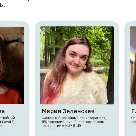
Системный семейный психотерапевт,
Системный семейный терапевт,
IFS-терапевт Level 2, преподаватель
терапевт (Level 3)
психологии в НИУ ВШЭ
семинары
семинары
Марии
Елизаветы