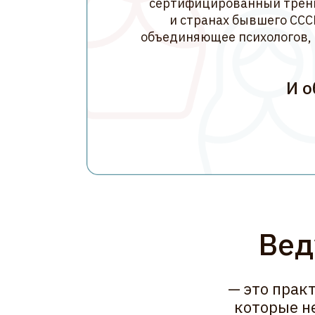
Ведущ
— это практику
которые не про
этим п
Мария Москова
Ольга