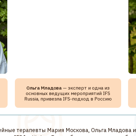
Ольга Младова
— эксперт и одна из
Наталья Яни
основных ведущих мероприятий IFS
Russia, ор
Russia, привезла IFS-подход в Россию
 терапевты Мария Москова, Ольга Младова и Марина Тр
S Institute в Великобритании и стали амбассадорами по
агодаря их вкладу начало формироваться неформальное 
терапевтов и социальных работников, практикующих и
Терапией Внутренних Семейных Систем.
овалась наша команда — IFS RUSSIA
РАЗВИТИЕ IFS В РОССИИ