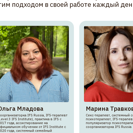
торка IFS Russia, IFS-терапевт
Секс-терапевт, системный семейный
S Institute), практика в IFS с
психотерапевт, IFS-терапевт Level 3,
 ассистирование на
популяризатор психотерапии,
м обучении от IFS Institute с
соорганизаторка IFS Russia
, системный семейный
певт, сертифицированный
певт, общий стаж в
пии 25 лет
минары
семинары
льги
Марины
ключается в том,