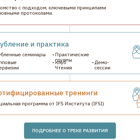
ние и практика
ые семинары
Практические
группы
Клуб
Демо-
и
Чтения
сессии
ицированные тренинги
я программа от IFS Института (IFSI)
ПОДРОБНЕЕ О ТРЕКЕ РАЗВИТИЯ
жное — в личном кабинете