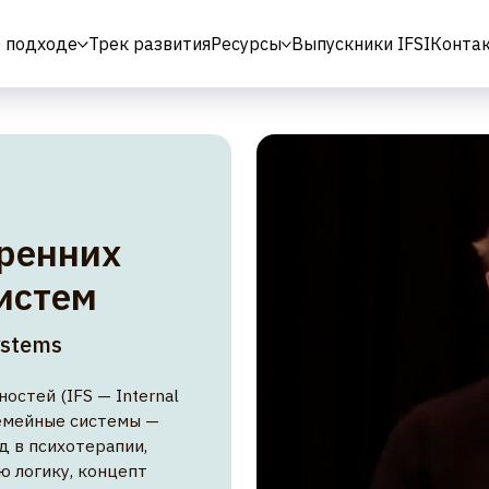
 подходе
Трек развития
Ресурсы
Выпускники IFSI
Конта
нних
ем
s
IFS — Internal
ые системы —
хотерапии,
у, концепт
 травмой
 телом.
Шварцем (США)