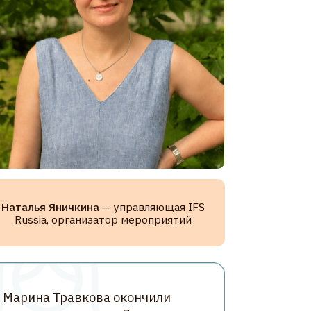
чкина
— управляющая IFS
ганизатор мероприятий
авкова окончили
дхода в России
сообщество,
 интересующихся