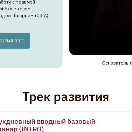
ВВС
Основатель подхода Ричар
Трек развития
евный вводный базовый
 (INTRO)
 с подходом, ключевыми принципами
и протоколами.