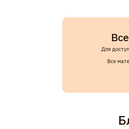
Для доступа к у
Все материалы
Бли
Да