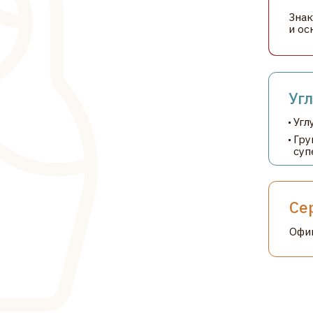
Углубле
Углубленн
Групповые
супервизи
Сертиф
Официальна
Все ва