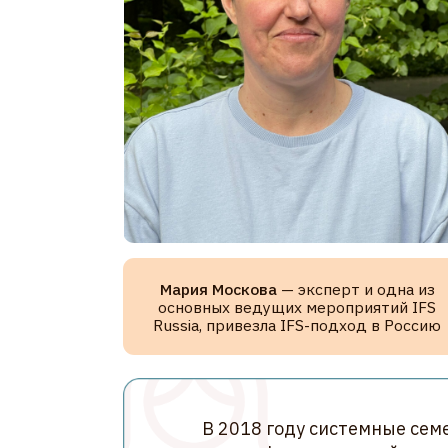
Мария Москова
— эксперт и одна из
основных ведущих мероприятий IFS
Russia, привезла IFS-подход в Россию
В 2018 году системные семейные
сертифицированный тренинг в IF
и странах бывшего СССР. Бл
объединяющее психологов, психо
И образ