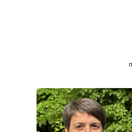
профе
и