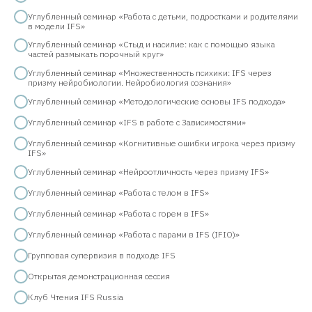
Углубленный семинар «Работа с детьми, подростками и родителями
в модели IFS»
Углубленный семинар «Стыд и насилие: как с помощью языка
частей размыкать порочный круг»
Углубленный семинар «Множественность психики: IFS через
призму нейробиологии. Нейробиология сознания»
Углубленный семинар «Методологические основы IFS подхода»
Углубленный семинар «IFS в работе с Зависимостями»
Углубленный семинар «Когнитивные ошибки игрока через призму
IFS»
Углубленный семинар «Нейроотличность через призму IFS»
Углубленный семинар «Работа с телом в IFS»
Углубленный семинар «Работа с горем в IFS»
Углубленный семинар «Работа с парами в IFS (IFIO)»
Групповая супервизия в подходе IFS
Открытая демонстрационная сессия
Клуб Чтения IFS Russia