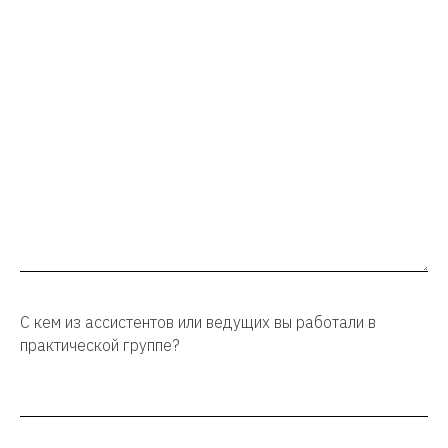
С кем из ассистентов или ведущих вы работали в
практической группе?
Хочу все знать!
Присылаем только важное: анонсы мероприятий,