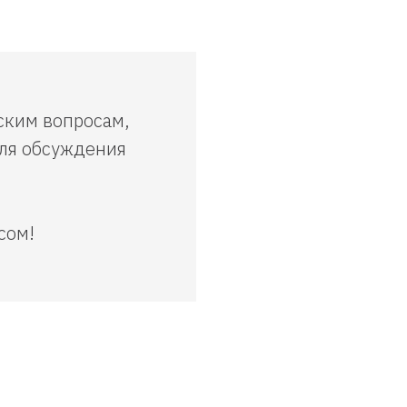
ским вопросам,
для обсуждения
есом!