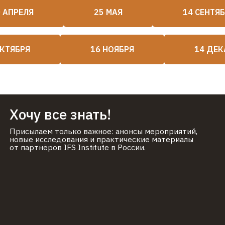
чу все знать!
 АПРЕЛЯ
25 МАЯ
14 СЕНТЯ
Обработка данных
ылаем только важное: анонсы мероприятий,
Я даю
согласие на о
е исследования и практические материалы
с
политикой обработ
артнёров IFS Institute в России.
Согласие
Я даю согласие на 
предложений
ОКТЯБРЯ
16 НОЯБРЯ
14 ДЕК
info@ifs-russia.r
Реквизиты ИП Я
Сергеевна
ОГРНИП
апия внутренних семейных систем в России (IFS
3249301000657
)
ИНН: 61543562
–