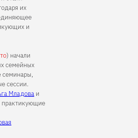
годаря их
ъединяющее
тикующих и
ото
) начали
их семейных
е семинары,
е сессии.
ьга Младова
и
но практикующие
рвая