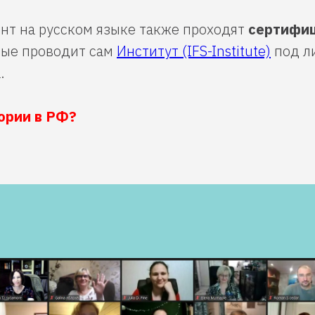
нт на русском языке также проходят
сертифи
рые проводит сам
Институт (IFS-Institute)
под л
.
ории в РФ?