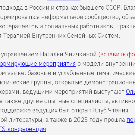
одхода в России и странах бывшего СССР. Бла
формироваться неформальное сообщество, об
ихотерапевтов и социальных работников, прак
 Терапией Внутренних Семейных Систем.
д управлением Натальи Яничкиной (
вставить ф
ормирующие мероприятия
о модели внутренн
ом языке: базовые и углубленные тематически
актические группы, открытые демонстрационны
керами, ведущими мероприятий выступают
Ол
 а также другие опытные специалисты, актив
 поддержке ведущих был открыт Клуб Чтения
ой литературы, а также в 2025 году прошла
пе
IFS-конференция
.