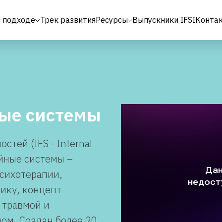
 подходе
Трек развития
Ресурсы
Выпускники IFSI
Конта
ые системы
тей (IFS - Internal
ейные системы –
сихотерапии,
ику, концепт
 травмой и
лом. Создан более 20