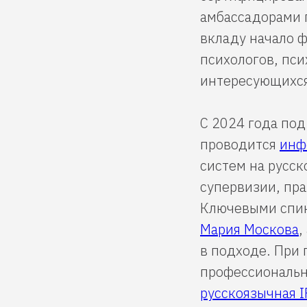
амбассадорами п
вкладу начало 
психологов, пс
интересующихся
С 2024 года по
проводится
инф
систем на русск
супервизии, пр
Ключевыми спи
Мария Москова
,
в подходе. При
профессиональн
русскоязычная 