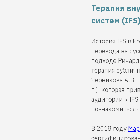
Терапия вн
систем (IFS
История IFS в Р
перевода на рус
подходе Ричард
терапия сублич
Черникова А.В.,
г.), которая пр
аудитории к IFS
познакомиться 
В 2018 году
Мар
сертифицирован