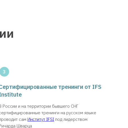
сии
3
Сертифицированные тренинги от IFS
Institute
В России и на территории бывшего СНГ
сертифицированные тренинги на русском языке
проводит сам
Институт IFSI
под лидерством
Ричарда Шварца