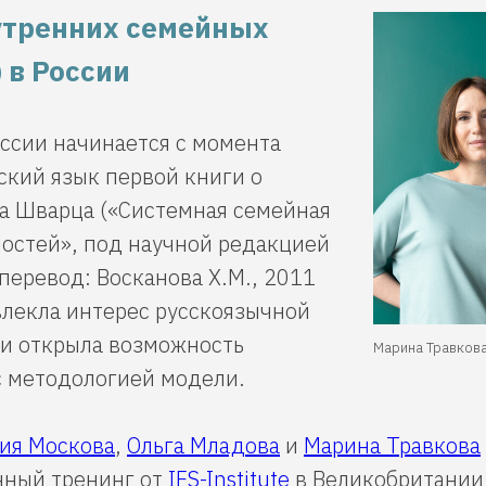
утренних семейных
) в России
оссии начинается с момента
ский язык первой книги о
а Шварца («Системная семейная
ностей», под научной редакцией
 перевод: Восканова Х.М., 2011
ивлекла интерес русскоязычной
 и открыла возможность
Марина Травкова
с методологией модели.
ия Москова
,
Ольга Младова
и
Марина Травкова
ный тренинг от
IFS-Institute
в Великобритании 