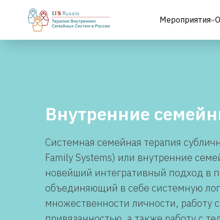
Мероприятия
О
Внутренние семейн
Cистемная семейная терапия субличнос
Family Systems) или внутренние сем
новейший интегративный подход в п
объединяющий в себе системную лог
множественности личности, работу с
привязанностью, а также работу с те